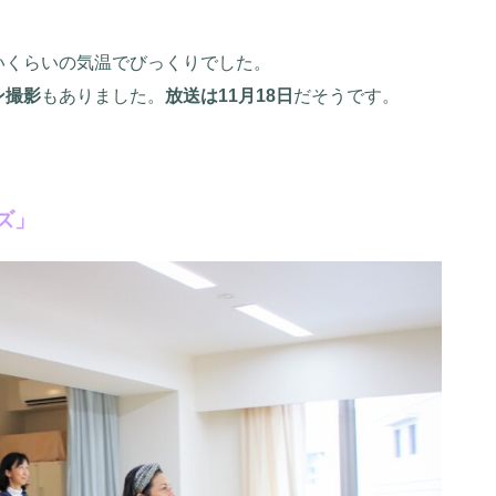
。
いくらいの気温でびっくりでした。
ン撮影
もありました。
放送は11月18日
だそうです。
ズ」