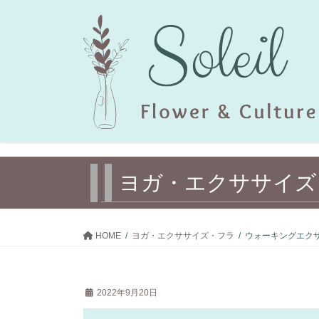
コ
ナ
ン
ビ
テ
ゲ
ン
ー
ツ
シ
へ
ョ
ス
ン
キ
に
ッ
移
プ
動
ヨガ・エクササイズ
HOME
ヨガ・エクササイズ・フラ
ウォーキングエク
2022年9月20日