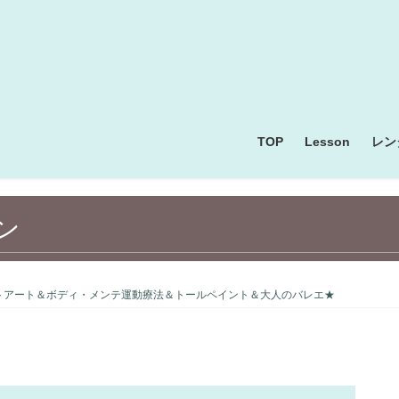
TOP
Lesson
レン
ン
トアート＆ボディ・メンテ運動療法＆トールペイント＆大人のバレエ★
お料理・お菓子・パン