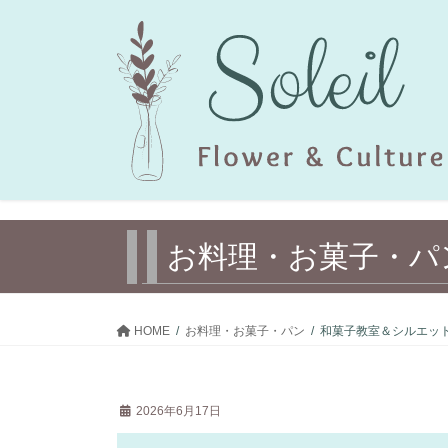
コ
ナ
ン
ビ
テ
ゲ
ン
ー
ツ
シ
へ
ョ
ス
ン
キ
に
ッ
移
プ
動
お料理・お菓子・パ
HOME
お料理・お菓子・パン
和菓子教室＆シルエッ
2026年6月17日