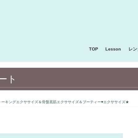
TOP
Lesson
レン
ート
ォーキングエクササイズ＆骨盤底筋エクササイズ＆ブーティー♥エクササイズ★
クラフト・ 手芸・アート