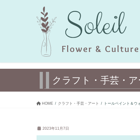
コ
ナ
ン
ビ
テ
ゲ
ン
ー
ツ
シ
へ
ョ
ス
ン
キ
に
ッ
移
プ
動
クラフト・ 手芸・ア
HOME
クラフト・ 手芸・アート
トールペイント＆ウ
2023年11月7日