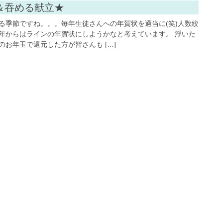
今日のレッスンレポ
＆吞める献立★
る季節ですね。。。毎年生徒さんへの年賀状を適当に(笑)人数絞
年からはラインの年賀状にしようかなと考えています。 浮いた
お年玉で還元した方が皆さんも […]