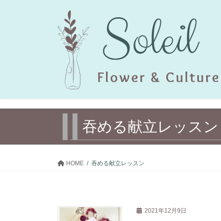
コ
ナ
ン
ビ
テ
ゲ
ン
ー
ツ
シ
へ
ョ
ス
ン
キ
に
ッ
移
プ
動
吞める献立レッスン
HOME
吞める献立レッスン
2021年12月9日