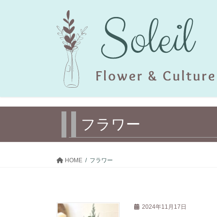
コ
ナ
ン
ビ
テ
ゲ
ン
ー
ツ
シ
へ
ョ
ス
ン
キ
に
ッ
移
プ
動
フラワー
HOME
フラワー
2024年11月17日