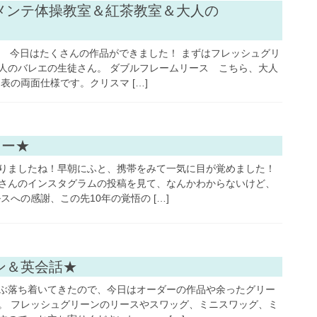
お知らせ
メンテ体操教室＆紅茶教室＆大人の
ン 今日はたくさんの作品ができました！ まずはフレッシュグリ
人のバレエの生徒さん。 ダブルフレームリース こちら、大人
表の両面仕様です。クリスマ […]
クラフト・ 手芸・アート
ワー★
りましたね！早朝にふと、携帯をみて一気に目が覚めました！
さんのインスタグラムの投稿を見て、なんかわからないけど、
スへの感謝、この先10年の覚悟の […]
フラワーアレンジ
ン＆英会話★
ぶ落ち着いてきたので、今日はオーダーの作品や余ったグリー
。 フレッシュグリーンのリースやスワッグ、ミニスワッグ、ミ