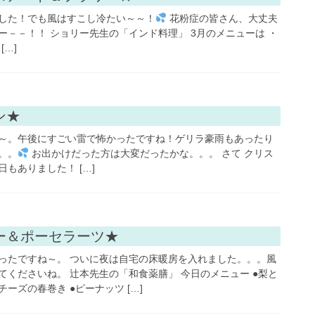
した！でも風はすこし冷たい～～！
花粉症の皆さん、大丈夫
ー－－！！ ショリー先生の「インド料理」 3月のメニューは ・
[…]
フラワーアレンジ
ン★
～。午後にすごい雷で怖かったですね！ゲリラ豪雨もあったり
。。
お出かけだった方は大変だったかな。。。 さて クリス
もありました！ […]
お料理・お菓子・パン
ー＆ポーセラーツ★
ったですね～。 ついに夜は自宅の床暖房を入れました。。。風
てくださいね。 辻本先生の「和食薬膳」 今日のメニュー ●梨と
ーズの春巻き ●ピーナッツ […]