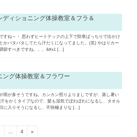
お知らせ
ンディショニング体操教室＆フラ＆
ですね～・ 思わずヒートテックの上下で防寒ばっちりで出かけ
とかバタバタしてたら汗だくになってました。(笑) やはりカー
節すべきですね。。。&#x1 […]
クラフト・ 手芸・アート
ニング体操教室＆フラワー
や雨が多そうですね。カンカン照りよりましですが、蒸し暑い
に汗をかくタイプなので、髪も湿気でぼわぼわになるし、タオル
に入りそうになるし、不快極まりな […]
固
固
2
…
4
»