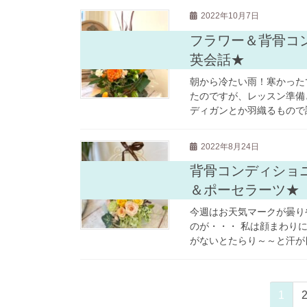
2022年10月7日
フラワー＆背骨コ
英会話★
朝から冷たい雨！寒かった
たのですが、レッスン準備
ディガンとか羽織るもので調
2022年8月24日
背骨コンディショ
＆ポーセラーツ★
今週はお天気マークが曇り
のが・・・ 私は顔まわり
がないとたらり～～と汗が目
投
固
1
稿