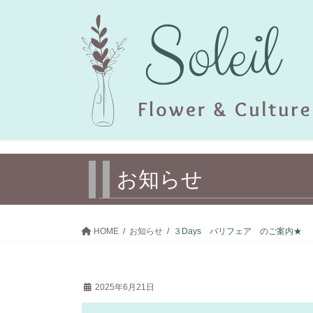
コ
ナ
ン
ビ
テ
ゲ
ン
ー
ツ
シ
へ
ョ
ス
ン
キ
に
ッ
移
プ
動
お知らせ
HOME
お知らせ
３Days バリフェア のご案内★
2025年6月21日