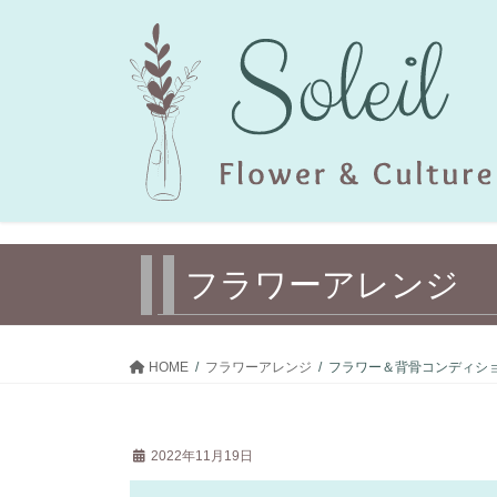
コ
ナ
ン
ビ
テ
ゲ
ン
ー
ツ
シ
へ
ョ
ス
ン
キ
に
ッ
移
プ
動
フラワーアレンジ
HOME
フラワーアレンジ
フラワー＆背骨コンディシ
2022年11月19日