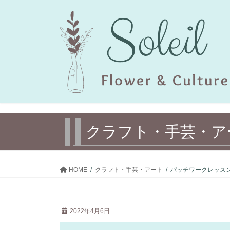
コ
ナ
ン
ビ
テ
ゲ
ン
ー
ツ
シ
へ
ョ
ス
ン
キ
に
ッ
移
プ
動
クラフト・ 手芸・ア
HOME
クラフト・ 手芸・アート
パッチワークレッス
2022年4月6日