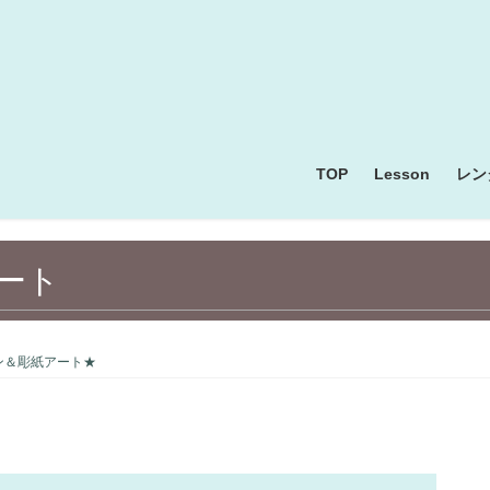
TOP
Lesson
レン
ート
ン＆彫紙アート★
クラフト・ 手芸・アート