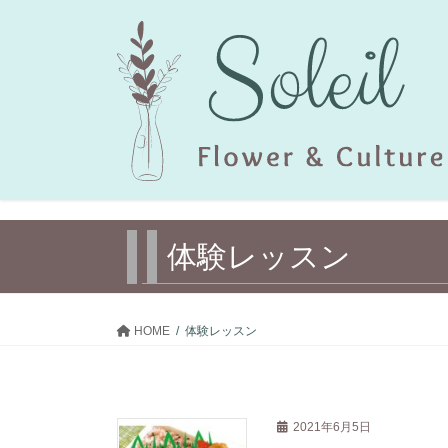
コ
ナ
ン
ビ
テ
ゲ
ン
ー
ツ
シ
へ
ョ
ス
ン
キ
に
ッ
移
プ
動
体験レッスン
HOME
体験レッスン
2021年6月5日