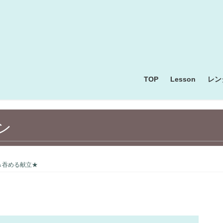
TOP
Lesson
レン
ン
＆吞める献立★
お料理・お菓子・パン