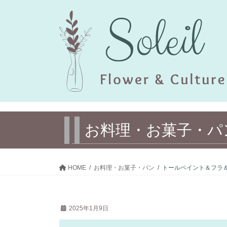
コ
ナ
ン
ビ
テ
ゲ
ン
ー
ツ
シ
へ
ョ
ス
ン
キ
に
ッ
移
プ
動
お料理・お菓子・パ
HOME
お料理・お菓子・パン
トールペイント＆フラ
2025年1月9日