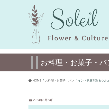
コ
ナ
ン
ビ
テ
ゲ
ン
ー
ツ
シ
へ
ョ
ス
ン
キ
に
ッ
移
プ
動
お料理・お菓子・パ
HOME
お料理・お菓子・パン
インド家庭料理＆シル
2023年8月23日