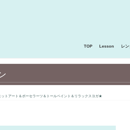
TOP
Lesson
レン
ン
エットアート＆ポーセラーツ＆トールペイント＆リラックスヨガ★
お料理・お菓子・パン