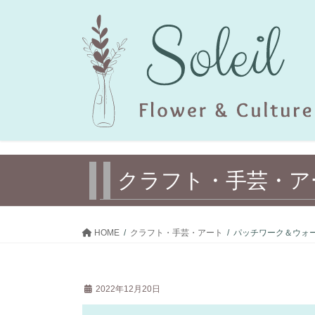
コ
ナ
ン
ビ
テ
ゲ
ン
ー
ツ
シ
へ
ョ
ス
ン
キ
に
ッ
移
プ
動
クラフト・ 手芸・ア
HOME
クラフト・ 手芸・アート
パッチワーク＆ウォ
2022年12月20日