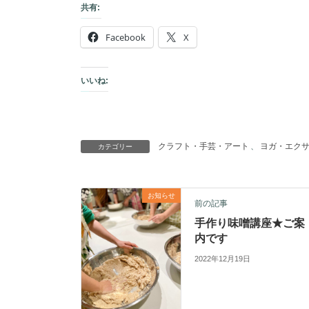
共有:
Facebook
X
いいね:
クラフト・ 手芸・アート
、
ヨガ・エク
カテゴリー
お知らせ
前の記事
手作り味噌講座★ご案
内です
2022年12月19日