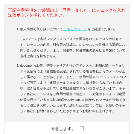
下記注意事項をご確認の上「同意しました」にチェックを入れ
送信ボタンを押してください。
個人情報の取り扱いについて
こちらのページ
をご確認ください。
このページは当社レンタルスペースでの開催されるレッスンの紹介で
す。レッスンの内容、料金等の詳細はこのレッスンを開催する講師にお
問い合わせください。また、開催中、開催前後のあらゆる事象について
当社は責任を持ちません。
docomo.ne.jp等、携帯キャリア各社のアドレスをご利用の際、セキュリ
ティ設定等により受信拒否設定がされている場合弊社からのメールが正
しく届かないことがあります。また、ご使用の端末/メールシステムのフ
ォルダ設定により「迷惑メールフォルダ」に振り分けられている場合
や、空き容量が不足している際は受信できない場合がございます。キャ
リア各社のアドレスをご利用の場合で迷惑メール対策やドメイン指定受
信等を行っている方は[soleil@woody.ocn.ne.jp]から のメールが受信でき
るよう設定をお願いいたします。詳しい設定については、お使いのキャ
リア各社にお問い合わせいただきますようお願い申し上げます。
同意します。